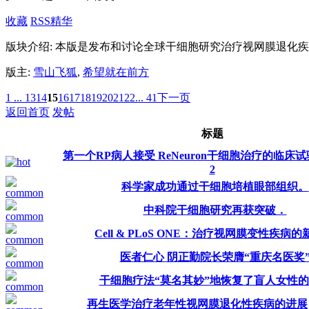
收藏
RSS
精华
版块介绍: 本版是发布和讨论全球干细胞研究治疗视网膜退化
版主:
雪山飞狐
,
希望就在前方
1 ...
13
14
15
16
17
18
19
20
21
22
... 41
下一页
返回首页
发帖
标题
第一个RP病人接受 ReNeuron干细胞治疗的临床试
2
科学家成功通过干细胞培植眼部组织。
中科院干细胞研究再获突破．
Cell & PLoS ONE：治疗视网膜变性疾病
医者仁心 阴正勤院长荣膺“重庆名医奖
干细胞疗法“莫名其妙”地恢复了盲人女性
再生医学治疗老年性视网膜退化性疾病的进展