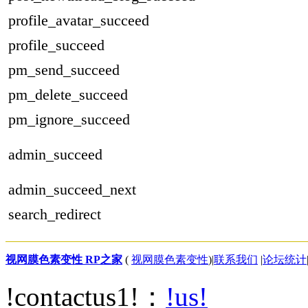
profile_avatar_succeed
profile_succeed
pm_send_succeed
pm_delete_succeed
pm_ignore_succeed
admin_succeed
admin_succeed_next
search_redirect
视网膜色素变性 RP之家
(
视网膜色素变性
)
|
联系我们
|
论坛统计
!contactus1!：
!us!