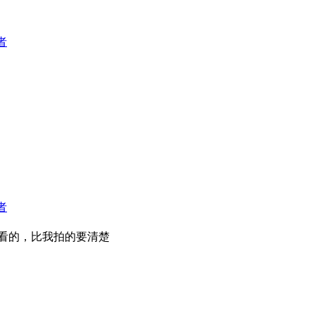
者
者
看的，比我拍的要清楚