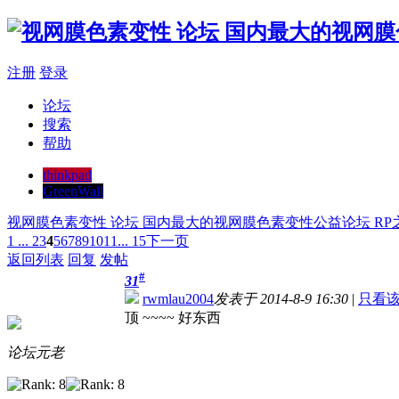
注册
登录
论坛
搜索
帮助
thinkpad
GreenWall
视网膜色素变性 论坛 国内最大的视网膜色素变性公益论坛 RP
1 ...
2
3
4
5
6
7
8
9
10
11
... 15
下一页
返回列表
回复
发帖
#
31
rwmlau2004
发表于 2014-8-9 16:30
|
只看
顶 ~~~~ 好东西
论坛元老