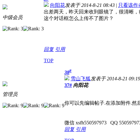
向阳花
发表于 2014-8-21 08:43
|
只看该作
出差两天，昨天回来收到眼镜了，很清晰，
中级会员
这个对话框怎么上传不了图片？
回复
引用
TOP
#
38
雪山飞狐
发表于 2014-8-21 09:1
37#
向阳花
管理员
你可以先编辑帖子.在添加附件.
微信 xsfh550597973 QQ 55059797
回复
引用