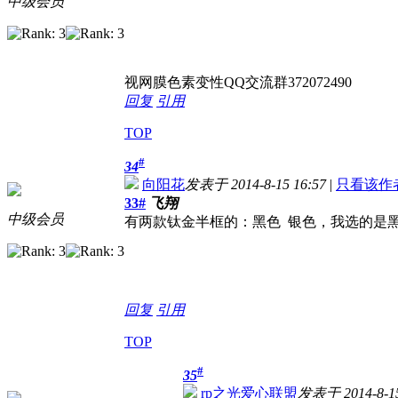
中级会员
视网膜色素变性QQ交流群372072490
回复
引用
TOP
#
34
向阳花
发表于 2014-8-15 16:57
|
只看该作
33#
飞翔
中级会员
有两款钛金半框的：黑色 银色，我选的是
回复
引用
TOP
#
35
rp之光爱心联盟
发表于 2014-8-15