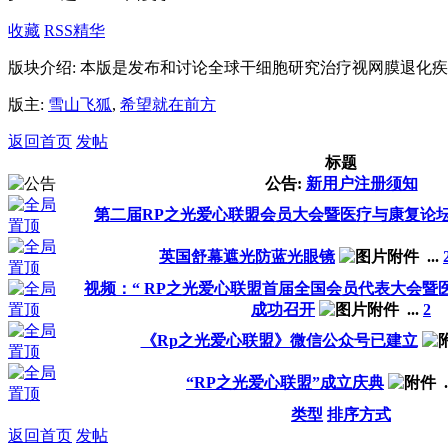
收藏
RSS
精华
版块介绍: 本版是发布和讨论全球干细胞研究治疗视网膜退化
版主:
雪山飞狐
,
希望就在前方
返回首页
发帖
标题
公告:
新用户注册须知
第二届RP之光爱心联盟会员大会暨医疗与康复论
英国舒幕遮光防蓝光眼镜
...
视频：“ RP之光爱心联盟首届全国会员代表大会暨
成功召开
...
2
《Rp之光爱心联盟》微信公众号已建立
“RP之光爱心联盟”成立庆典
.
类型
排序方式
返回首页
发帖