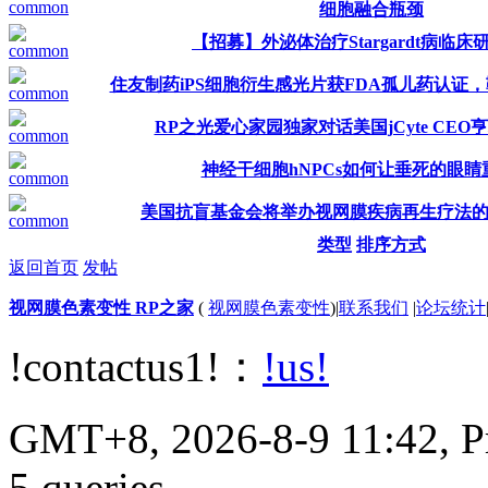
细胞融合瓶颈
【招募】外泌体治疗Stargardt病临
住友制药iPS细胞衍生感光片获FDA孤儿药认证
RP之光爱心家园独家对话美国jCyte CEO
神经干细胞hNPCs如何让垂死的眼睛
美国抗盲基金会将举办视网膜疾病再生疗法
类型
排序方式
返回首页
发帖
视网膜色素变性 RP之家
(
视网膜色素变性
)
|
联系我们
|
论坛统计
!contactus1!：
!us!
GMT+8, 2026-8-9 11:42, Pr
5 queries.