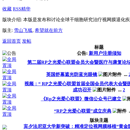
收藏
RSS
精华
版块介绍: 本版是发布和讨论全球干细胞研究治疗视网膜退化
版主:
雪山飞狐
,
希望就在前方
返回首页
发帖
标题
公告:
新用户注册须知
第二届RP之光爱心联盟会员大会暨医疗与康复论
英国舒幕遮光防蓝光眼镜
...
视频：“ RP之光爱心联盟首届全国会员代表大会暨
成功召开
...
2
《Rp之光爱心联盟》微信公众号已建立
“RP之光爱心联盟”成立庆典
.
版块主题
宾夕法尼亚大学新突破：精准定位视网膜移植“黄金