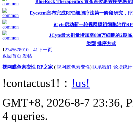
BlueRock Therapeutics 宣布首位患者接
Eyestem宣布完成RPE细胞疗法第一阶段研究
jCyte启动新一轮视网膜祖细胞治疗R
JCyte最大剂量增加至880万细胞的2期
类型
排序方式
1
2
3
4
5
6
7
8
9
10
... 41
下一页
返回首页
发帖
视网膜色素变性 RP之家
(
视网膜色素变性
)
|
联系我们
|
论坛统计
!contactus1!：
!us!
GMT+8, 2026-8-7 23:36, Pr
4 queries.