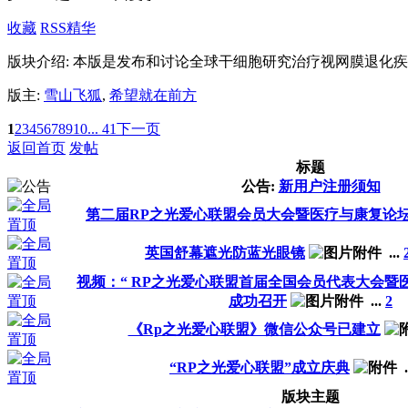
收藏
RSS
精华
版块介绍: 本版是发布和讨论全球干细胞研究治疗视网膜退化
版主:
雪山飞狐
,
希望就在前方
1
2
3
4
5
6
7
8
9
10
... 41
下一页
返回首页
发帖
标题
公告:
新用户注册须知
第二届RP之光爱心联盟会员大会暨医疗与康复论
英国舒幕遮光防蓝光眼镜
...
视频：“ RP之光爱心联盟首届全国会员代表大会暨
成功召开
...
2
《Rp之光爱心联盟》微信公众号已建立
“RP之光爱心联盟”成立庆典
.
版块主题