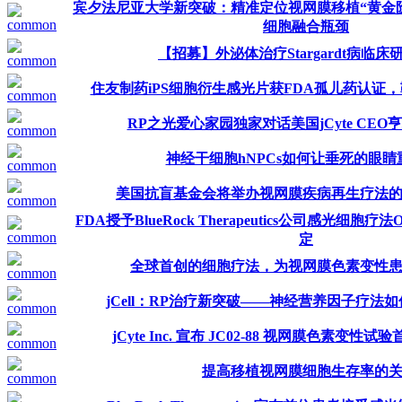
宾夕法尼亚大学新突破：精准定位视网膜移植“黄金
细胞融合瓶颈
【招募】外泌体治疗Stargardt病临
住友制药iPS细胞衍生感光片获FDA孤儿药认证
RP之光爱心家园独家对话美国jCyte CEO
神经干细胞hNPCs如何让垂死的眼睛
美国抗盲基金会将举办视网膜疾病再生疗法
FDA授予BlueRock Therapeutics公司感光细胞疗
定
全球首创的细胞疗法，为视网膜色素变性
jCell：RP治疗新突破——神经营养因子疗法
jCyte Inc. 宣布 JC02-88 视网膜色素变
提高移植视网膜细胞生存率的